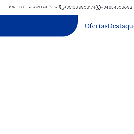
+351308803174
+34654503682
Ofertas
Destaqu