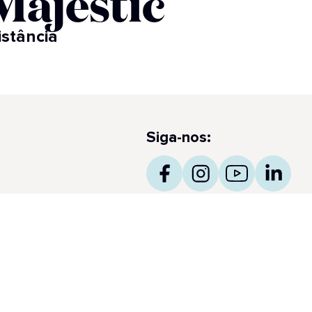
ajestic​
stância​
Siga-nos:
unicados de imprensa
ncess obtiene el prestigioso International Five Star
amond Award 2026 para Makoto Ocean y The