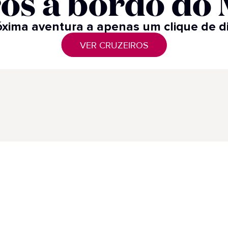
os a bordo do M
xima aventura a apenas um clique de di
VER CRUZEIROS
Destaques
Com
Cruzeiros em Destaque
Pri
Di