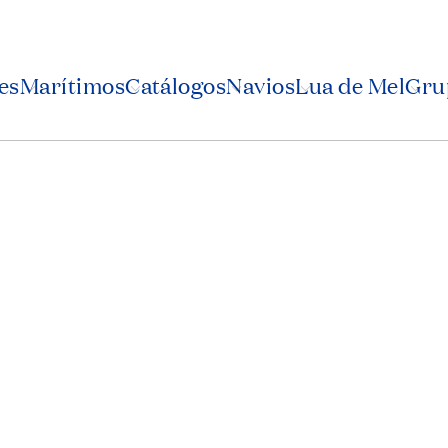
es
Marítimos
Catálogos
Navios
Lua de Mel
Grup