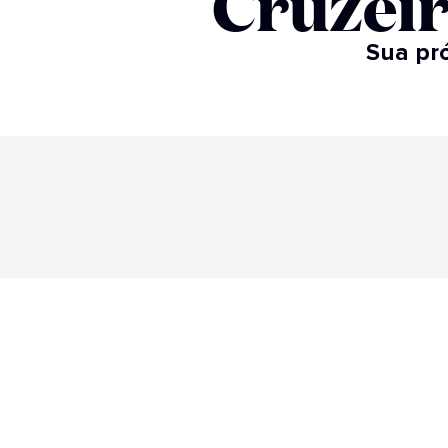
Cruzeir
Sua pró
Destinos
Navios
Europa Mediterrâneo
Navios