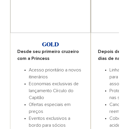
GOLD
R
Desde seu primeiro cruzeiro
Depois de 3 c
com a Princess
dias de nave
Acesso prioritário a novos
Linha tele
itinerários
para aten
Economias exclusivas de
associado
lançamento Círculo do
Proteção 
Capitão
nas suas f
Ofertas especiais em
Cancelam
preços
reembolso
Eventos exclusivos a
Cobertura
bordo para sócios
acidente