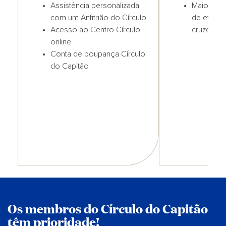
Assistência personalizada
Maior pro
com um Anfitrião do Círculo
de evacu
Acesso ao Centro Círculo
cruzeiro
online
Conta de poupança Círculo
do Capitão
Os membros do Círculo do Capitão
têm prioridade!