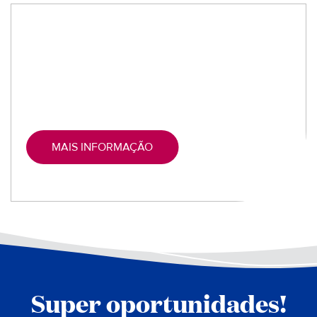
3º e 4º passageiro GRÁTIS
Até $600 de dinheiro para gastar a
bordo
Depósito reduzido de 50€
De 15 de julho até 31 de agosto 2026
MAIS INFORMAÇÃO
Super oportunidades!