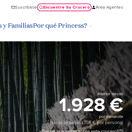
Encuentre Su Crucero
Suscríbase
Área Agentes
 y Familias
Por qué Princess?
Interior desde
1.928 €
por camarote
tasas incluidas (356 € por persona)
¿Tienes preguntas sobre este crucero?