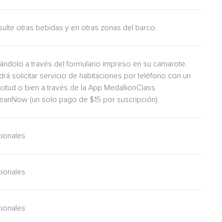
nsulte otras bebidas y en otras zonas del barco.
itándolo a través del formulario impreso en su camarote.
drá solicitar servicio de habitaciones por teléfono con un
icitud o bien a través de la App MedallionClass
ceanNow (un solo pago de $15 por suscripción)
cionales
cionales
cionales