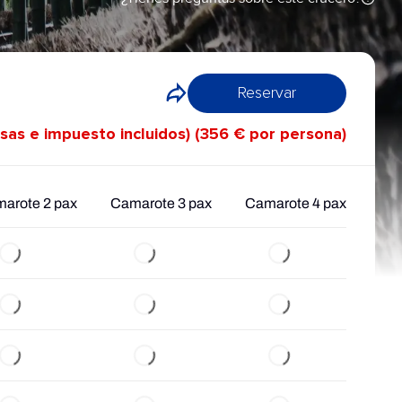
Reservar
asas e impuesto incluidos) (356 € por persona)
arote 2 pax
Camarote 3 pax
Camarote 4 pax