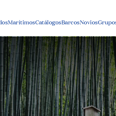
dos
Marítimos
Catálogos
Barcos
Novios
Grupos