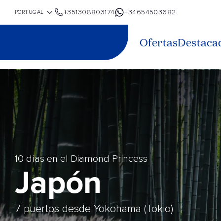
+351308803174
+34654503682
Ofertas
Destaca
10 días en el Diamond Princess
Japón
7 puertos desde Yokohama (Tokio)