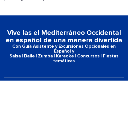
Vive las el Mediterráneo Occidental
en español de una manera divertida
Con Guía Asistente y Excursiones Opcionales en
Español​ y
Salsa | Baile | Zumba | Karaoke | Concursos | Fiestas
temáticas
Cruceros con Guía As
!
Excursiones Opciona
Español
UBRE MÁS
DESCUBRE MÁS