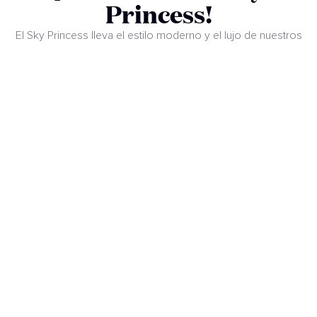
Princess!
El Sky Princess lleva el estilo moderno y el lujo de nuestros
barcos Royal a otro nivel. Prepárate para vivir la mejor
experiencia de entretenimiento a bordo, descubrir nuevas
opciones gastronómicas con chefs premiados y disfrutar de
más camarotes que nunca para relajarte al máximo. ¡Y eso es
solo el comienzo!
VER PLANOS DEL BARCO
Pasajeros
Tripulación
3.660
1.346