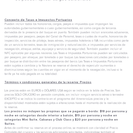
Concepto de Tasas e Impuestos Portuarios
Pueden incluir todos los honorarios, cargos, peajes e impuestos que impongan las
autoridades gubernamentales o cuasi gubernamentales, así como cargos de terceros
derivados de la presencia del buque en puerto. También pueden incluir aranceles aduaneros,
impuestos por pasajero, peajes del Canal de Panamá, tasas o cuotas de muelle, honorarios de
inspección, servicios de pilotaje, tasas aéreas, impuestos hoteleros o IVA incurridos como parte
de un servicio terrestre, tasas de inmigración y naturalización, e impuestos por servicios de
navegación, atraque, estiba, equipaje y servicio de seguridad. También pueden incluir el
NFC aplicable por algunas navieras. Las Tasas e Impuestos Porturarios pueden ser calculados
por pasajero, por atraque, por tonelada o por buque. Las tasaciones calculadas por toneladas o
por buque se distribuirán entre los pasajeros del barco. Las Tasas e Impuestos Porturarios
están sujetos a cambios y la Naviera se reserva el derecho de repercutir aumentos o
disminuciones según las cuantías en vigor en el momento de la navegación, incluso si la
tarifa ya ha sido pagada en su totalidad.
Términos y condiciones generales de la reserva: Precios
Los precios están en EUROS o DÓLARES USA según se indica en la tabla de Precios. Son
precios SOLO CRUCERO en pensión completa, sin incluir ningún servicio aéreo o terrestre
EXCEPTO si se indica lo contrario en el programa del itinerario.Los precios y la
disponibilidad mostrados están sujetos a alteraciones hasta el momento de la realización de
la reserva.
Los precios no incluyen las propinas que se pagarán a bordo: $18 por persona y
noche en categorías desde interior a balcón, $19 por persona y noche en
categorías Mini Suite, Cabanas y Club Class y $20 por persona y noche en
Suites.
Antes de confirmar su reserva en el proceso online, se mostrará con claridad el Precio
Completo del crucero y los servicios adicionales solicitados, indicándose también el