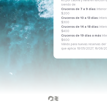
es por cabina y varía en función
siendo de:
Cruceros de 7 a 9 días:
Interior
$200
Cruceros de 10 a 13 días:
Interi
$300
Cruceros de 14 a 18 días:
Inter
$400
Cruceros de 19 días o más
Inte
$600
Válido para nuevas reservas del 1
que aplica: 18/05/2027, 16/06/2