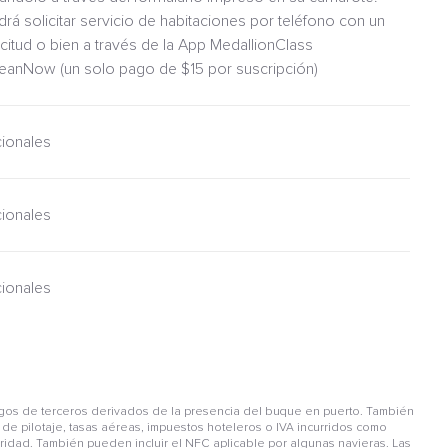
drá solicitar servicio de habitaciones por teléfono con un
icitud o bien a través de la App MedallionClass
ceanNow (un solo pago de $15 por suscripción)
cionales
cionales
cionales
gos de terceros derivados de la presencia del buque en puerto. También
de pilotaje, tasas aéreas, impuestos hoteleros o IVA incurridos como
guridad. También pueden incluir el NFC aplicable por algunas navieras. Las