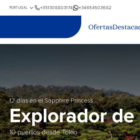
+351308803174
+34654503682
Ofertas
Destaca
12 días en el Sapphire Princess
Explorador de
10 puertos desde Tokio