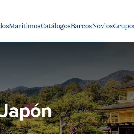
dos
Marítimos
Catálogos
Barcos
Novios
Grupos
 Japón