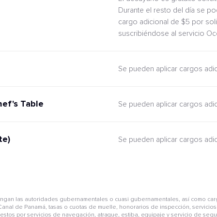
Durante el resto del día se po
cargo adicional de $5 por sol
suscribiéndose al servicio O
Se pueden aplicar cargos adi
hef's Table
Se pueden aplicar cargos adi
te)
Se pueden aplicar cargos adi
pongan las autoridades gubernamentales o cuasi gubernamentales, así como car
anal de Panamá, tasas o cuotas de muelle, honorarios de inspección, servicios 
mpuestos por servicios de navegación, atraque, estiba, equipaje y servicio de se