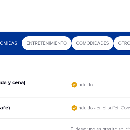
OMIDAS
ENTRETENIMIENTO
COMODIDADES
OTR
da y cena)
Incluido
afé)
Incluido - en el buffet. Co
El desayuno es gratuito solic