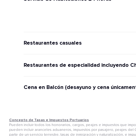
Restaurantes casuales
Restaurantes de especialidad incluyendo C
Cena en Balcón (desayuno y cena únicamen
Concepto de Tasas e Impuestos Portuarios
Pueden incluir todos los honorarios, cargos, peajes e impuestos que im
pueden incluir aranceles aduaneros, impuestos por pasajero, peajes del C
parte de un servicio terrestre, tasas de inmigración y naturalización, e i