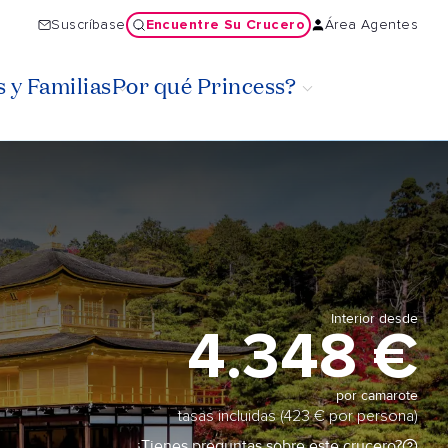
Encuentre Su Crucero
Suscríbase
Área Agentes
 y Familias
Por qué Princess?
Interior desde
4.348 €
por camarote
tasas incluidas (423 € por persona)
¿Tienes preguntas sobre este crucero?