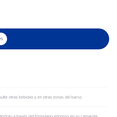
OS
nsulte otras bebidas y en otras zonas del barco.
itándolo a través del formulario impreso en su camarote.