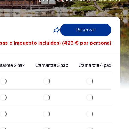
Reservar
asas e impuesto incluidos) (423 € por persona)
arote 2 pax
Camarote 3 pax
Camarote 4 pax