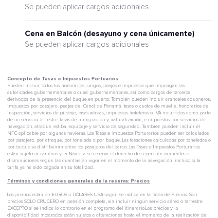
Se pueden aplicar cargos adicionales
Cena en Balcón (desayuno y cena únicamente)
Se pueden aplicar cargos adicionales
Concepto de Tasas e Impuestos Portuarios
Pueden incluir todos los honorarios, cargos, peajes e impuestos que impongan las
autoridades gubernamentales o cuasi gubernamentales, así como cargos de terceros
derivados de la presencia del buque en puerto. También pueden incluir aranceles aduaneros,
impuestos por pasajero, peajes del Canal de Panamá, tasas o cuotas de muelle, honorarios de
inspección, servicios de pilotaje, tasas aéreas, impuestos hoteleros o IVA incurridos como parte
de un servicio terrestre, tasas de inmigración y naturalización, e impuestos por servicios de
navegación, atraque, estiba, equipaje y servicio de seguridad. También pueden incluir el
NFC aplicable por algunas navieras. Las Tasas e Impuestos Porturarios pueden ser calculados
por pasajero, por atraque, por tonelada o por buque. Las tasaciones calculadas por toneladas o
por buque se distribuirán entre los pasajeros del barco. Las Tasas e Impuestos Porturarios
están sujetos a cambios y la Naviera se reserva el derecho de repercutir aumentos o
disminuciones según las cuantías en vigor en el momento de la navegación, incluso si la
tarifa ya ha sido pagada en su totalidad.
Términos y condiciones generales de la reserva: Precios
Los precios están en EUROS o DÓLARES USA según se indica en la tabla de Precios. Son
precios SOLO CRUCERO en pensión completa, sin incluir ningún servicio aéreo o terrestre
EXCEPTO si se indica lo contrario en el programa del itinerario.Los precios y la
disponibilidad mostrados están sujetos a alteraciones hasta el momento de la realización de