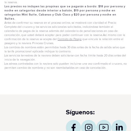
la reserva.
Los precios no incluyen las propinas que se pagarán a bordo: $18 por persona y
noche en categorías desde interior a balcón, $19 por persona y noche en
categorías Mini Suite, Cabanas y Club Class y $20 por persona y noche en
Suites.
Antes de confirmar su reserva en el proceso online, se mostrará con claridad el Precio
Completo del crucero y los servicios adicionales solicitados, indicándose también el
calendario de pagos de la reserva además del calendario de penalizaciones en caso de
cancelación, que usted deberá aceptar para poder continuar con la reserva.Así mismo con la
confirmación de la reserva se acepta del
Contrato de Pasaje
que vincula la relación entre el
pasajero y la naviera Princess Cruises.
Los cambios de nombres están permitidos hasta 30 días antes de la fecha de salida salvo que
la tarifa promocional aplicada indique lo contrario.
Los servicios terrestres de la naviera deben solicitarse con fecha límite hasta 20 días antes del
inicio de la navegación.
Los aéreos contratados con la naviera solo pueden incluirse una vez confirmado el crucero, no
permiten cambio de nombres y no son reembolsables en caso de cancelación.
Síguenos: