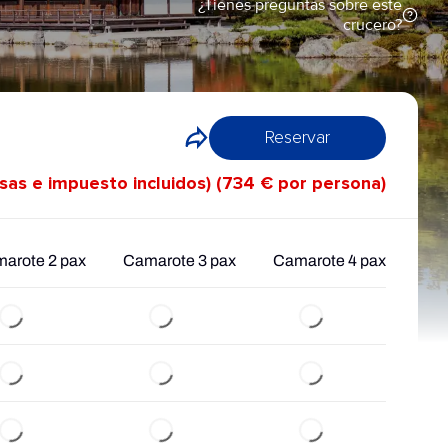
¿Tienes preguntas sobre este
crucero?
Reservar
asas e impuesto incluidos) (734 € por persona)
arote 2 pax
Camarote 3 pax
Camarote 4 pax