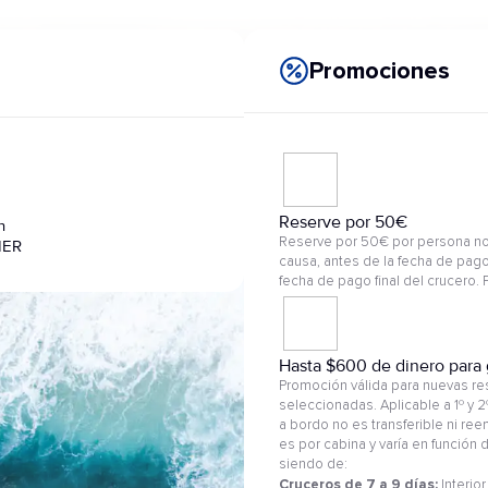
Promociones
Reserve por 50€
n
Reserve por 50€ por persona no
IER
causa, antes de la fecha de pago
fecha de pago final del crucero.
Hasta $600 de dinero para 
Promoción válida para nuevas res
seleccionadas. Aplicable a 1º y 
a bordo no es transferible ni re
es por cabina y varía en función
siendo de:
Cruceros de 7 a 9 días:
Interior