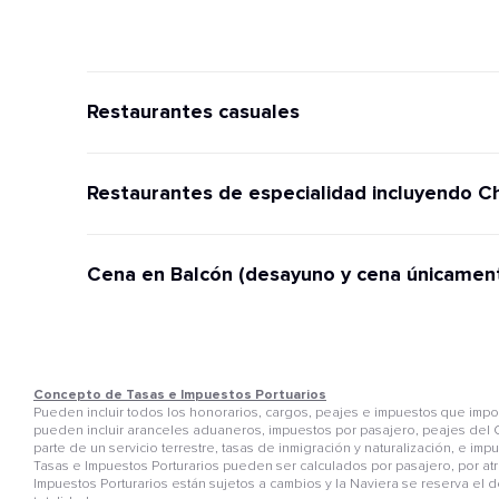
Restaurantes casuales
Restaurantes de especialidad incluyendo C
Cena en Balcón (desayuno y cena únicamen
Concepto de Tasas e Impuestos Portuarios
Pueden incluir todos los honorarios, cargos, peajes e impuestos que im
pueden incluir aranceles aduaneros, impuestos por pasajero, peajes del C
parte de un servicio terrestre, tasas de inmigración y naturalización, e i
Tasas e Impuestos Porturarios pueden ser calculados por pasajero, por atr
Impuestos Porturarios están sujetos a cambios y la Naviera se reserva el 