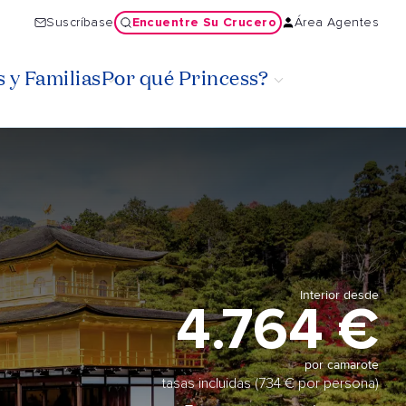
Encuentre Su Crucero
Suscríbase
Área Agentes
 y Familias
Por qué Princess?
Interior desde
4.764 €
por camarote
tasas incluidas (734 € por persona)