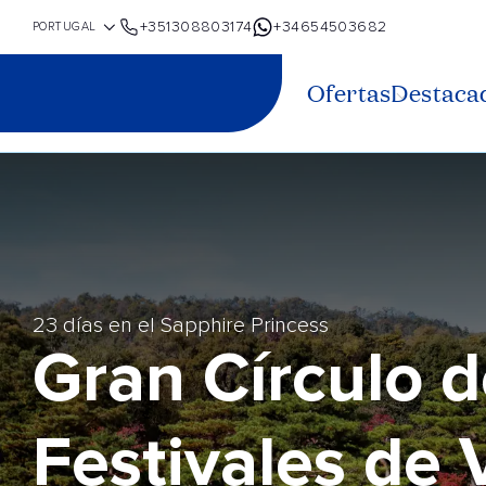
+351308803174
+34654503682
Ofertas
Destaca
23 días en el Sapphire Princess
Gran Círculo 
Festivales de