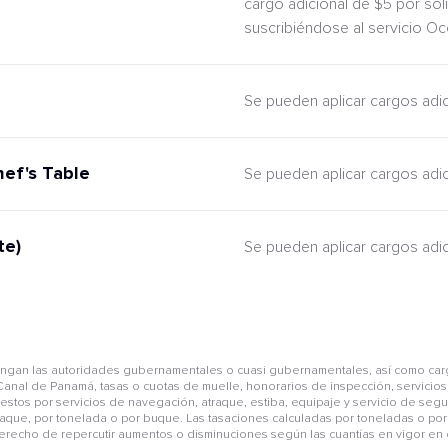
cargo adicional de $5 por sol
suscribiéndose al servicio O
Se pueden aplicar cargos adi
hef's Table
Se pueden aplicar cargos adi
te)
Se pueden aplicar cargos adi
pongan las autoridades gubernamentales o cuasi gubernamentales, así como car
anal de Panamá, tasas o cuotas de muelle, honorarios de inspección, servicios 
mpuestos por servicios de navegación, atraque, estiba, equipaje y servicio de se
aque, por tonelada o por buque. Las tasaciones calculadas por toneladas o por 
derecho de repercutir aumentos o disminuciones según las cuantías en vigor en e