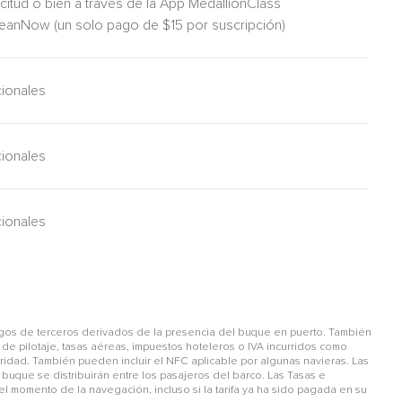
icitud o bien a través de la App MedallionClass
ceanNow (un solo pago de $15 por suscripción)
cionales
cionales
cionales
gos de terceros derivados de la presencia del buque en puerto. También
de pilotaje, tasas aéreas, impuestos hoteleros o IVA incurridos como
guridad. También pueden incluir el NFC aplicable por algunas navieras. Las
buque se distribuirán entre los pasajeros del barco. Las Tasas e
l momento de la navegación, incluso si la tarifa ya ha sido pagada en su