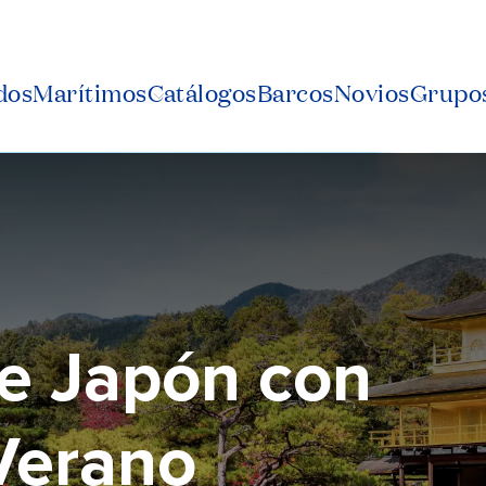
dos
Marítimos
Catálogos
Barcos
Novios
Grupos
de Japón con
 Verano