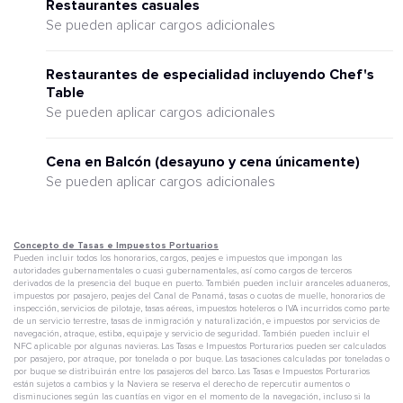
Restaurantes casuales
Se pueden aplicar cargos adicionales
Restaurantes de especialidad incluyendo Chef's
Table
Se pueden aplicar cargos adicionales
Cena en Balcón (desayuno y cena únicamente)
Se pueden aplicar cargos adicionales
Concepto de Tasas e Impuestos Portuarios
Pueden incluir todos los honorarios, cargos, peajes e impuestos que impongan las
autoridades gubernamentales o cuasi gubernamentales, así como cargos de terceros
derivados de la presencia del buque en puerto. También pueden incluir aranceles aduaneros,
impuestos por pasajero, peajes del Canal de Panamá, tasas o cuotas de muelle, honorarios de
inspección, servicios de pilotaje, tasas aéreas, impuestos hoteleros o IVA incurridos como parte
de un servicio terrestre, tasas de inmigración y naturalización, e impuestos por servicios de
navegación, atraque, estiba, equipaje y servicio de seguridad. También pueden incluir el
NFC aplicable por algunas navieras. Las Tasas e Impuestos Porturarios pueden ser calculados
por pasajero, por atraque, por tonelada o por buque. Las tasaciones calculadas por toneladas o
por buque se distribuirán entre los pasajeros del barco. Las Tasas e Impuestos Porturarios
están sujetos a cambios y la Naviera se reserva el derecho de repercutir aumentos o
disminuciones según las cuantías en vigor en el momento de la navegación, incluso si la