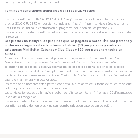
tarifa ya ha sido pagada en su totalidad.
Términos y condiciones generales de la reserva: Precios
Los precios están en EUROS o DÓLARES USA según se indica en la tabla de Precios. Son
precios SOLO CRUCERO en pensión completa, sin incluir ningún servicio aéreo o terrestre
EXCEPTO si se indica lo contrario en el programa del itinerario.Los precios y la
disponibilidad mostrados están sujetos a alteraciones hasta el momento de la realización de
la reserva.
Los precios no incluyen las propinas que se pagarán a bordo: $18 por persona y
noche en categorías desde interior a balcón, $19 por persona y noche en
categorías Mini Suite, Cabanas y Club Class y $20 por persona y noche en
Suites.
Antes de confirmar su reserva en el proceso online, se mostrará con claridad el Precio
Completo del crucero y los servicios adicionales solicitados, indicándose también el
calendario de pagos de la reserva además del calendario de penalizaciones en caso de
cancelación, que usted deberá aceptar para poder continuar con la reserva.Así mismo con la
confirmación de la reserva se acepta del
Contrato de Pasaje
que vincula la relación entre el
pasajero y la naviera Princess Cruises.
Los cambios de nombres están permitidos hasta 30 días antes de la fecha de salida salvo que
la tarifa promocional aplicada indique lo contrario.
Los servicios terrestres de la naviera deben solicitarse con fecha límite hasta 20 días antes del
inicio de la navegación.
Los aéreos contratados con la naviera solo pueden incluirse una vez confirmado el crucero, no
permiten cambio de nombres y no son reembolsables en caso de cancelación.