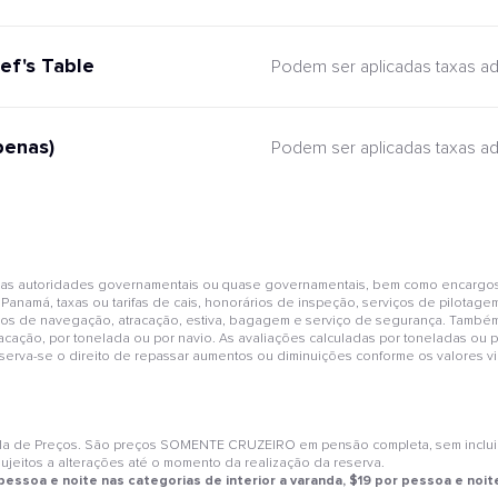
ef's Table
Podem ser aplicadas taxas ad
penas)
Podem ser aplicadas taxas ad
pelas autoridades governamentais ou quase governamentais, bem como encargo
 Panamá, taxas ou tarifas de cais, honorários de inspeção, serviços de pilotage
rviços de navegação, atracação, estiva, bagagem e serviço de segurança. També
acação, por tonelada ou por navio. As avaliações calculadas por toneladas ou p
reserva-se o direito de repassar aumentos ou diminuições conforme os valores
de Preços. São preços SOMENTE CRUZEIRO em pensão completa, sem incluir qu
sujeitos a alterações até o momento da realização da reserva.
essoa e noite nas categorias de interior a varanda, $19 por pessoa e noit