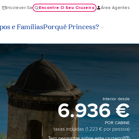
Encontre O Seu Cruzeiro
Inscrever-Se
Área Agentes
os e Famílias
Porquê Princess?
Interior desde
6.936 €
POR CABINE
taxas incluidas (1.223 € por pessoa)
Tem perguntas sobre este cruzeiro?