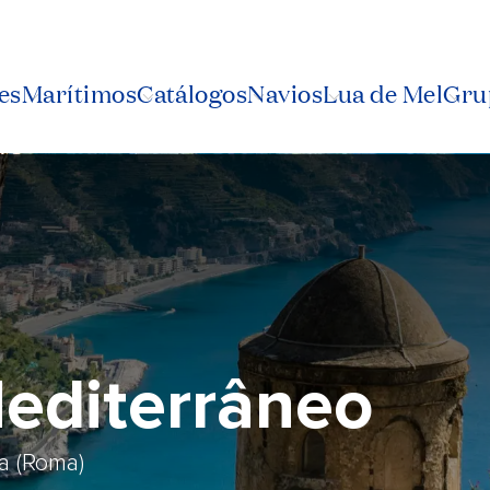
es
Marítimos
Catálogos
Navios
Lua de Mel
Grup
editerrâneo
ia (Roma)