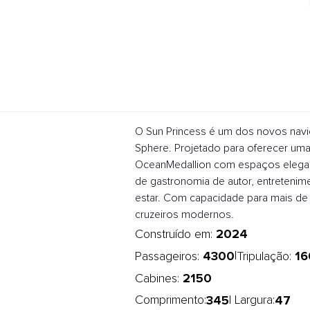
O Sun Princess é um dos novos navio
Sphere. Projetado para oferecer uma
OceanMedallion com espaços elegant
de gastronomia de autor, entretenim
estar. Com capacidade para mais de 
cruzeiros modernos.
2024
Construído em:
4300
16
|
Passageiros:
Tripulação:
2150
Cabines:
345
47
Comprimento:
| Largura: