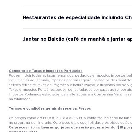
Restaurantes de especialidade incluindo Ch
Jantar no Balcão (café da manhã e jantar a
Conceito de Taxas e Impostos Portuários
Podem incluir todas as taxas, encargos, pedágios e impostos impostos 
incluir tarifas aduaneiras, impostos por passageiro, pedágios do Canal do
serviço terrestre, taxas de imigração e naturalização, e impostos por se
Taxas e Impostos Portuários podem ser calculados por passageiro, por atr
Impostos Portuários estão sujeitos a alterações e a Companhia Marítima 
na totalidade.
Termos e condições gerais da reserva: Preços
Os preços estão em EUROS ou DÓLARES EUA conforme indicado na tabela 
no programa do itinerário. Os preços e a disponibilidade exibidos estão 
Os preços não incluem as gorjetas que serão pagas a bordo: $18 por p