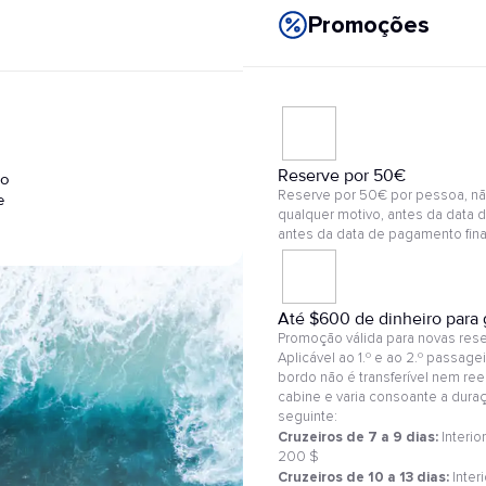
Promoções
Reserve por 50€
ro
Reserve por 50€ por pessoa, nã
e
qualquer motivo, antes da data d
antes da data de pagamento final
Até $600 de dinheiro para 
Promoção válida para novas reser
Aplicável ao 1.º e ao 2.º passag
bordo não é transferível nem ree
cabine e varia consoante a dura
seguinte:
Cruzeiros de 7 a 9 dias:
Interio
200 $
Cruzeiros de 10 a 13 dias:
Interi