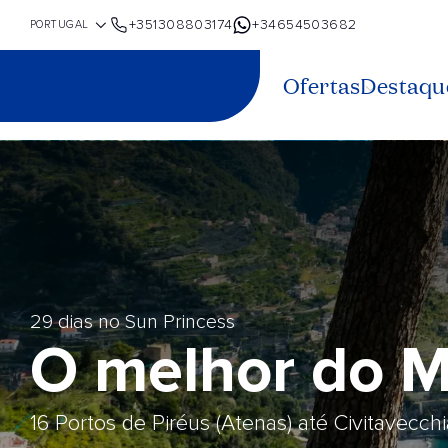
+351308803174
+34654503682
Ofertas
Destaqu
29 dias no Sun Princess
O melhor do M
16 Portos de Piréus (Atenas) até Civitavecch