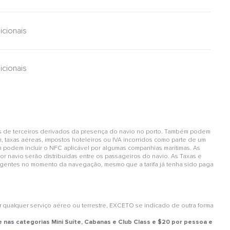
icionais
icionais
s de terceiros derivados da presença do navio no porto. Também podem
m, taxas aéreas, impostos hoteleiros ou IVA incorridos como parte de um
m podem incluir o NFC aplicável por algumas companhias marítimas. As
or navio serão distribuídas entre os passageiros do navio. As Taxas e
 vigentes no momento da navegação, mesmo que a tarifa já tenha sido paga
alquer serviço aéreo ou terrestre, EXCETO se indicado de outra forma
e nas categorias Mini Suíte, Cabanas e Club Class e $20 por pessoa e