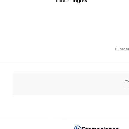
Inglés
Idioma:
El orde