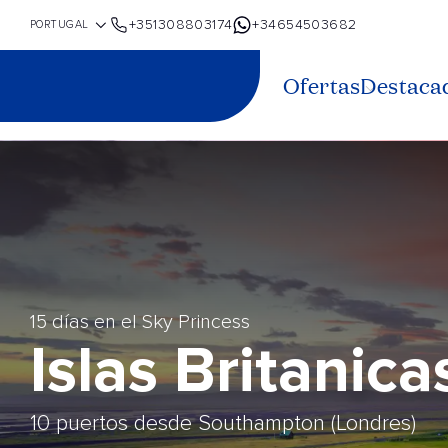
+351308803174
+34654503682
Ofertas
Destaca
15 días en el Sky Princess
Islas Britanica
10 puertos desde Southampton (Londres)