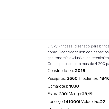
El Sky Princess, diseñado para brind
como OceanMedallion con espacios am
gastronomía exclusiva, entretenimien
Con capacidad para más de 4.200 pasa
2019
Construido en:
3660
134
|
Pasajeros:
Tripulantes:
1830
Camarotes:
330
28,19
Eslora:
| Manga:
141000
22
Tonelaje:
| Velocidad: