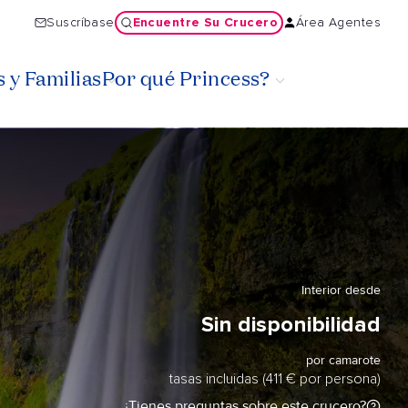
Encuentre Su Crucero
Suscríbase
Área Agentes
 y Familias
Por qué Princess?
Interior desde
Sin disponibilidad
por camarote
tasas incluidas (411 € por persona)
¿Tienes preguntas sobre este crucero?