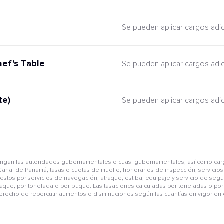
Se pueden aplicar cargos adi
hef's Table
Se pueden aplicar cargos adi
te)
Se pueden aplicar cargos adi
pongan las autoridades gubernamentales o cuasi gubernamentales, así como car
anal de Panamá, tasas o cuotas de muelle, honorarios de inspección, servicios 
mpuestos por servicios de navegación, atraque, estiba, equipaje y servicio de se
aque, por tonelada o por buque. Las tasaciones calculadas por toneladas o por 
derecho de repercutir aumentos o disminuciones según las cuantías en vigor en e