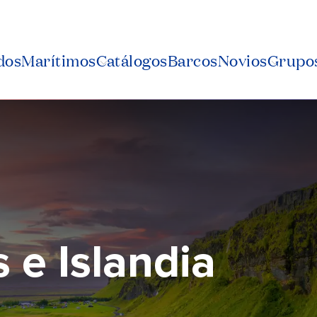
dos
Marítimos
Catálogos
Barcos
Novios
Grupos
s e Islandia