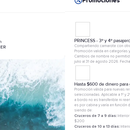
Promociones
PRINCESS - 3º y 4º pasajer
n
Compartiendo camarote con otras
IER
Promoción valida en categorías y
Cambios de nombre no permitido
julio al 31 de agosto 2026. Fec
Hasta $600 de dinero para 
Promoción válida para nuevas res
seleccionadas. Aplicable a 1º y 
a bordo no es transferible ni re
es por cabina y varía en función
siendo de:
Cruceros de 7 a 9 días:
Interior
$200
Cruceros de 10 a 13 días:
Interi