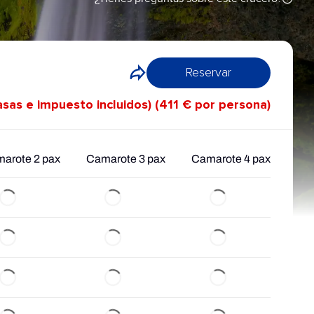
Reservar
asas e impuesto incluidos) (411 € por persona)
arote 2 pax
Camarote 3 pax
Camarote 4 pax